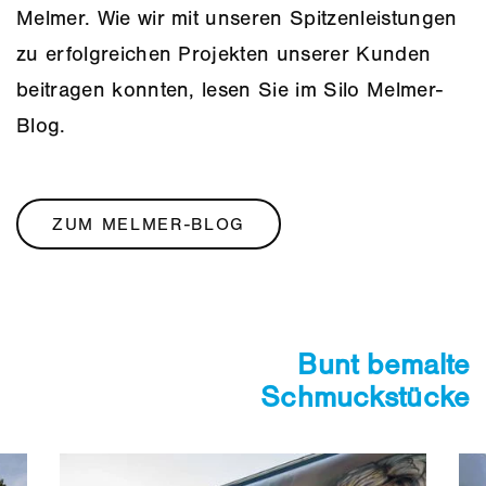
Parzellen frei einteilbar, je nach Platzbedarf
Melmer. Wie wir mit unseren Spitzenleistungen
Geeignet als Abstellplatz für Wohnmobile,
zu erfolgreichen Projekten unserer Kunden
Wohnwagen, Baumaschinen etc.
beitragen konnten, lesen Sie im Silo Melmer-
Blog.
MEHR ERFAHREN
ZUM MELMER-BLOG
Bunt bemalte
Schmuckstücke