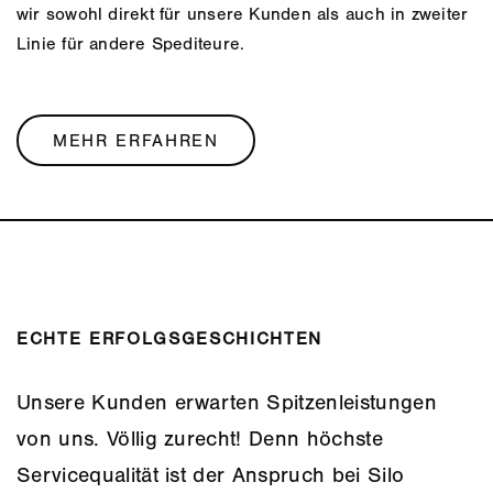
Mehr erfahren
wir sowohl direkt für unsere Kunden als auch in zweiter
Verfügung. Wir setzen auf hochwertigen PKW- und LKW-
erzielen Sie eine reichweitenstarke Wahrnehmung Ihrer
Autobahnanschluss in unmittelbarer Nähe sorgt dafür,
Linie für andere Spediteure.
Diesel von Shell.
Marke. Nutzen Sie die Bekanntheit unserer rollenden
dass die Lagerflächen schnell und unkompliziert zu
Mehr erfahren
Werbeträger für Ihre Markenbotschaft!
erreichen sind.
Mietgaragen
MEHR ERFAHREN
MEHR ERFAHREN
Hochwertige, belüftete Stahlbetongarage
MEHR ERFAHREN
Doppel- und Einzelgaragen
16,5m² - 33,9m²
Mit Stromanschluss
Container
ECHTE ERFOLGSGESCHICHTEN
Stahlcontainer als günstige Lagerlösung
2 verschiedene Größen
Unsere Kunden erwarten Spitzenleistungen
Freifläche
von uns. Völlig zurecht! Denn höchste
Servicequalität ist der Anspruch bei Silo
Asphaltiert