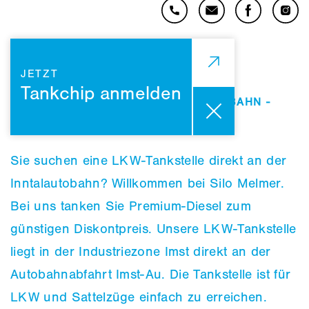
JETZT
Tankchip anmelden
LKW TANKSTELLE A12 INNTALAUTOBAHN -
AUSFAHRT IMST-AU
Sie suchen eine LKW-Tankstelle direkt an der
Inntalautobahn? Willkommen bei Silo Melmer.
Bei uns tanken Sie Premium-Diesel zum
günstigen Diskontpreis. Unsere LKW-Tankstelle
liegt in der Industriezone Imst direkt an der
Autobahnabfahrt Imst-Au. Die Tankstelle ist für
LKW und Sattelzüge einfach zu erreichen.