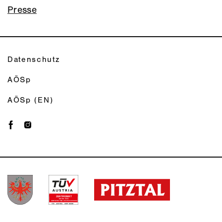
Presse
Datenschutz
AÖSp
AÖSp (EN)
ZERTIFIZIERT
E
N
IS
O
9001
ZERTIFIKA
T
NR. 20100163000950
TÜV
AUSTRIA
 CERT GMBH